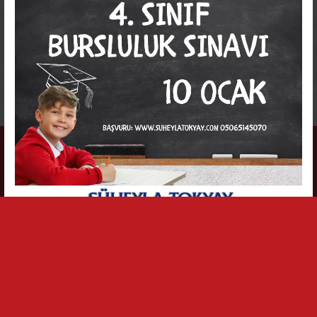
2015, Süheyla Tokyay Koleji.
mag-net web