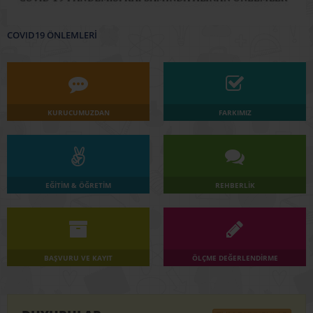
COVID19 ÖNLEMLERİ
KURUCUMUZDAN
FARKIMIZ
EĞİTİM & ÖĞRETİM
REHBERLİK
BAŞVURU VE KAYIT
ÖLÇME DEĞERLENDİRME